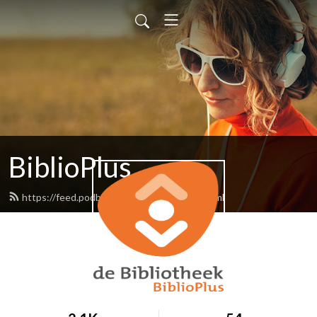
BiblioPlus
https://feed.podbean.com/biblioplus/feed.xml