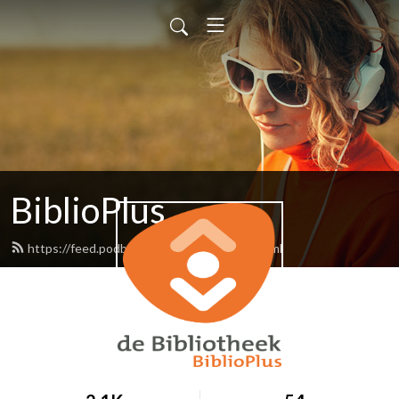
BiblioPlus
https://feed.podbean.com/biblioplus/feed.xml