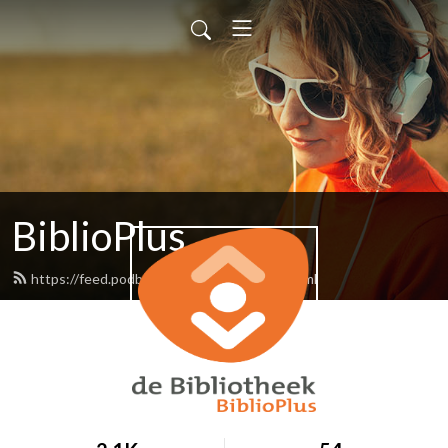
BiblioPlus
https://feed.podbean.com/biblioplus/feed.xml